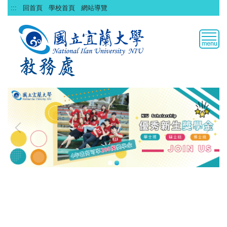
跳
:::
回首頁
學校首頁
網站導覽
到
主
要
內
容
區