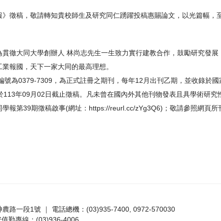
報》徵稿，敬請轉知貴校師生及研究同仁踴躍投稿惠賜論文，以光篇幅，
為貫徹大同大學創辦人 林尚志先生一生致力實行建教合作，鼓勵研究發展
工業報國，天下一家大同的最高理想。
N編號為0379-7309，為正式註冊之期刊，每年12月出刊乙期，並收錄於
於113年09月02日截止徵稿。凡未曾在國內外其他刊物發表且具學術研
學報第39期徵稿啟事(網址：
https://reurl.cc/zYg3Q6
)；敬請參照網頁
路一段1號 ｜ 電話總機：(03)935-7400, 0972-570030
值勤專線：(03)936-4006