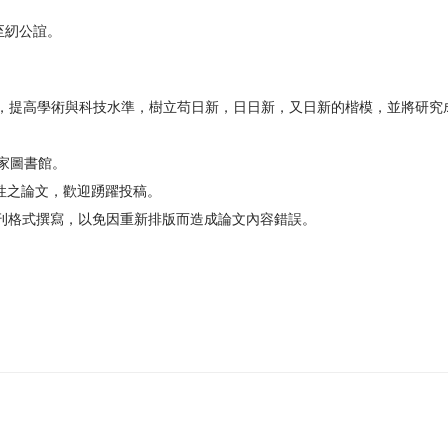
至紉公誼。
，提高學術與科技水準，樹立苟日新，日日新，又日新的楷模，並將研究
國家圖書館。
究性之論文，歡迎踴躍投稿。
所刊格式撰寫，以免因重新排版而造成論文內容錯誤。