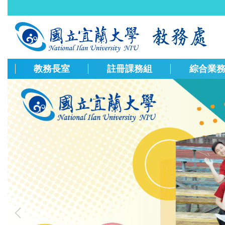
跳
到
主
要
內
容
教務長室
註冊課務組
綜合業
區