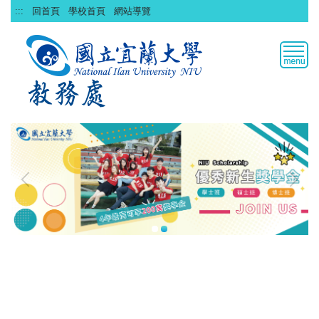
跳
:::
回首頁
學校首頁
網站導覽
到
主
要
內
容
區