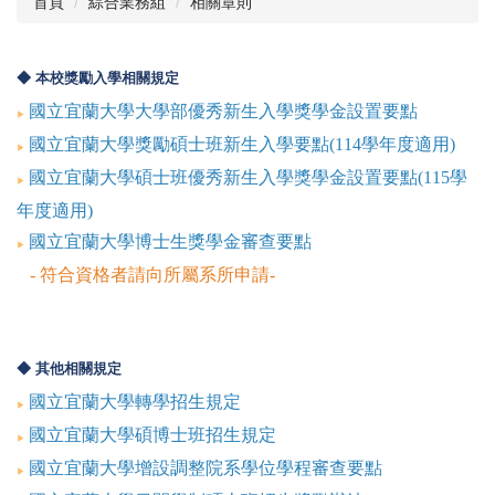
首頁
綜合業務組
相關章則
系所介紹
◆ 本校獎勵入學相關規定
多媒體簡介
國立宜蘭大學大學部優秀新生入學獎學金設置要點
相關章則
國立宜蘭大學獎勵碩士班新生入學要點(114學年度適用)
高中生專區
國立宜蘭大學碩士班優秀新生入學獎學金設置要點(115學
年度適用)
增設調整系所
國立宜蘭大學博士生獎學金審查要點
網站連結
- 符合資格者請向所屬系所申請-
單一窗口聯絡
◆ 其他相關規定
國立宜蘭大學轉學招生規定
國立宜蘭大學碩博士班招生規定
國立宜蘭大學增設調整院系學位學程審查要點