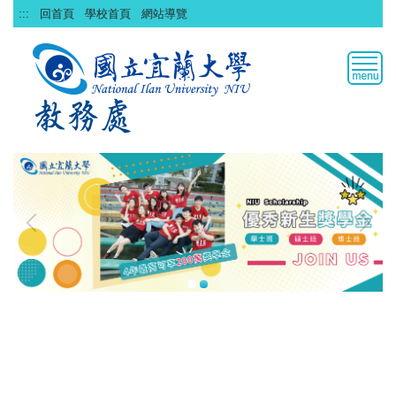
跳
:::
回首頁
學校首頁
網站導覽
到
主
要
內
容
區