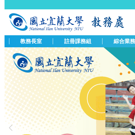
跳
到
主
要
內
容
教務長室
註冊課務組
綜合業
區