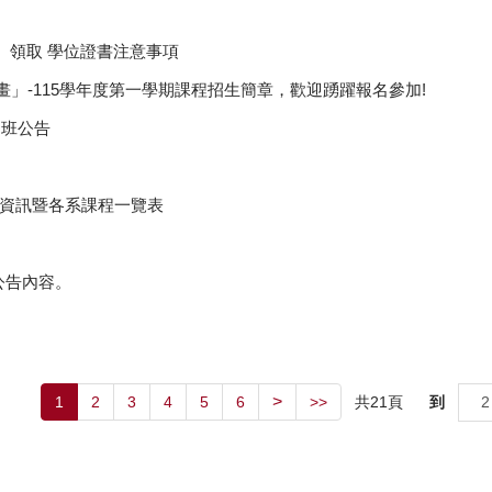
）領取 學位證書注意事項
畫」-115學年度第一學期課程招生簡章，歡迎踴躍報名參加!
開班公告
報名資訊暨各系課程一覽表
見公告內容。
>
共
21
頁
到
1
2
3
4
5
6
>>