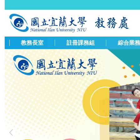
跳
到
主
要
內
容
教務長室
註冊課務組
綜合業
區