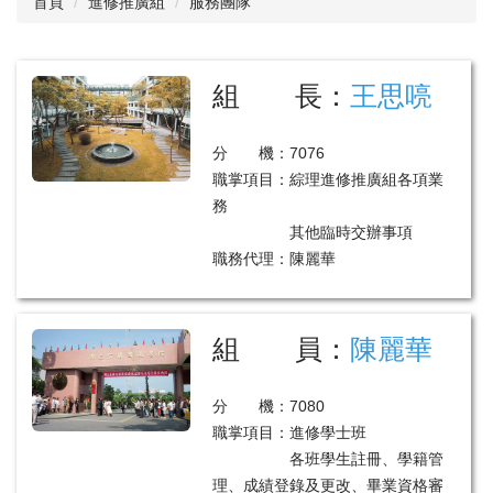
首頁
進修推廣組
服務團隊
服務團隊
招生資訊
組 長：
王思喨
註冊學雜費專區
分 機：7076
課程及選課專區
職掌項目：綜理進修推廣組各項業
務
研究生專區
其他臨時交辦事項
職務代理：陳麗華
學生人數
各項申辦流程
組 員：
陳麗華
表格下載
相關章則
分 機：7080
職掌項目：進修學士班
常見問題集
各班學生註冊、學籍管
服務時間
理、成績登錄及更改、畢業資格審