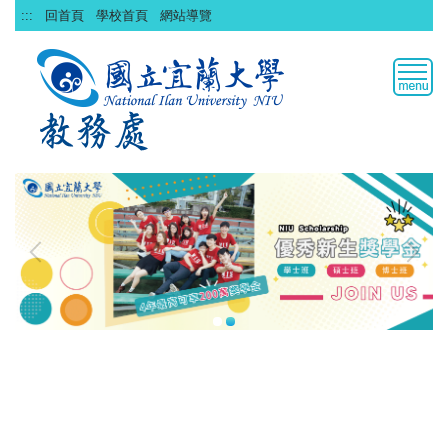
跳
:::
回首頁
學校首頁
網站導覽
到
主
要
內
容
區