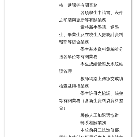
核、選課等有關業務
單一窗口聯絡信箱
各項學生申請書、表件
之印製與更新等有關業務
位置圖
彙整新生學籍、退學
內政部國土測繪中心委辦地籍測量人員考古題
生、畢業生及在校生人數統計資料
報部等綜合業務
學生基本資料彙編並分
送各單位等有關業務
學生成績彙整及系統維
護管理
教師網路上傳繳交成績
檢查及轉檔業務
學生註冊之協調、統整
等有關業務（含新生資料袋資料整
合）
暑修人工加退選協辦
轉系相關業務
本校前身二技進修部、