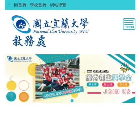
跳
:::
回首頁
學校首頁
網站導覽
到
主
要
內
容
區