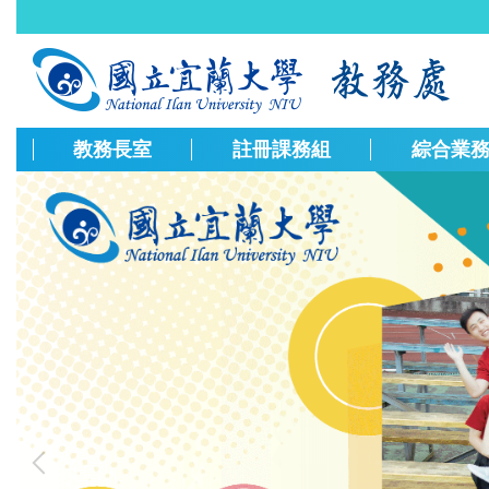
跳
到
主
要
內
容
教務長室
註冊課務組
綜合業
區