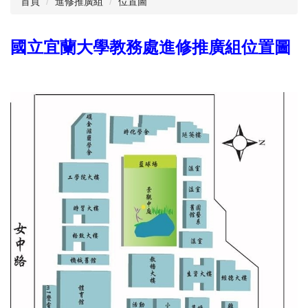
首頁
進修推廣組
位置圖
服務團隊
國立宜蘭大學教務處進修推廣組位置圖
招生資訊
註冊學雜費專區
課程及選課專區
研究生專區
學生人數
各項申辦流程
表格下載
相關章則
常見問題集
服務時間