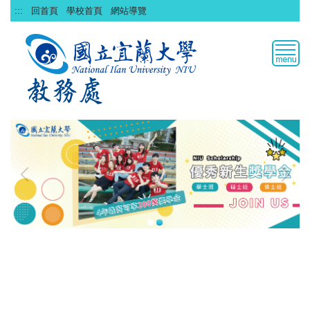
跳
:::
回首頁
學校首頁
網站導覽
到
主
要
內
容
區