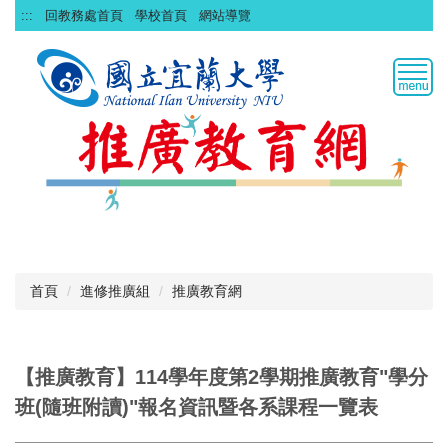
跳
:::
回教務處首頁
學校首頁
網站導覽
到
主
要
內
容
區
首頁
進修推廣組
推廣教育網
【推廣教育】114學年度第2學期推廣教育"學分
班(隨班附讀)"報名資訊暨各系課程一覽表