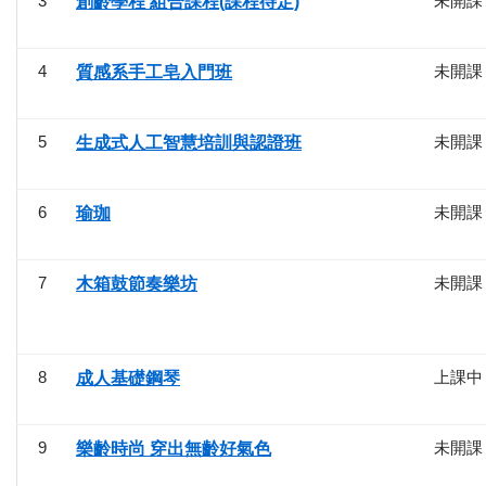
3
未開課
創齡學程 組合課程(課程待定)
4
未開課
質感系手工皂入門班
5
未開課
生成式人工智慧培訓與認證班
6
未開課
瑜珈
7
未開課
木箱鼓節奏樂坊
8
上課中
成人基礎鋼琴
9
未開課
樂齡時尚 穿出無齡好氣色