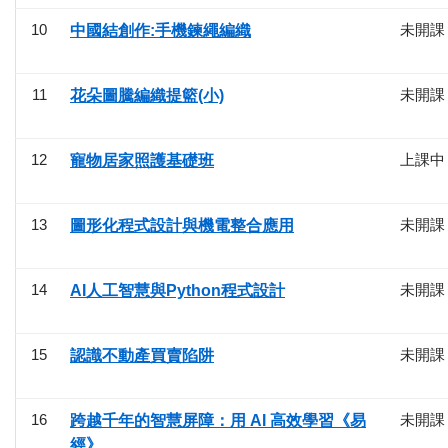
10
未開課
中國結創作:手機鍊繩編織
11
未開課
花朵圖騰編織提籃(小)
12
上課中
寵物居家照護基礎班
13
未開課
圖形化程式設計與機電整合應用
14
未開課
AI人工智慧與Python程式設計
15
未開課
認識不動產買賣陷阱
16
未開課
跨越千年的智慧屏障：用 AI 高效學習《易
經》