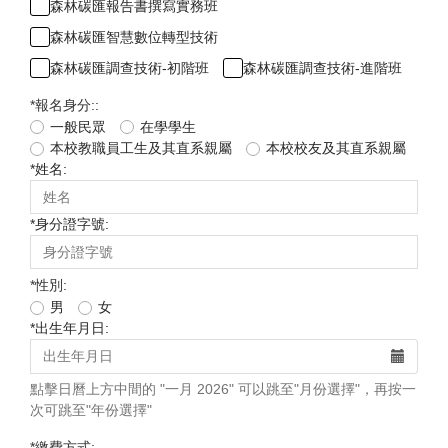
森林碳匯報告書撰寫實務班
森林碳匯智慧數位轉型技術
森林碳匯調查技術-初階班
森林碳匯調查技術-進階班
*
報名身分::
一般民眾
在學學生
本校教職員工生及其直系親屬
本校校友及其直系親屬
*
姓名:
*
身分證字號:
*
性別:
男
女
*
出生年月日:
點擊日曆上方中間的 "一月 2026" 可以跳至"月份選擇"，再按一
次可跳至"年份選擇"
*
繳費方式: