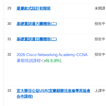
29
未開課
凝膠款式設計初階班
30
招生中
基礎重訓週六團體班(二)
31
招生中
基礎重訓週日團體班(二)
32
招生中
2026 Cisco Networking Academy-CCNA
暑期培訓課程
👈
報名網站
33
上課中
宜大樂活公益USR(宜蘭縣樂活進修學苑協會
合作課程)