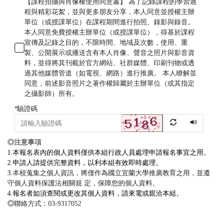
【課程拍攝與肖像權使用同意書】 為了記錄課程的學習過
程與精彩花絮，並與更多朋友分享，本人同意並授權主辦
單位（或授課單位）在課程期間進行拍照、錄影與錄音。
本人同意免費授權主辦單位（或授課單位），得基於課程
宣傳及記錄之目的，不限時間、地域及次數，使用、重
製、公開展示或播送含有本人肖像、聲音之照片與影音資
料，並得將其刊載於官方網站、社群媒體、印刷刊物或透
過其他媒體管道（如電視、網路）進行推廣。 本人瞭解並
同意，前述影音照片之著作權歸屬於主辦單位（或其指定
之攝影師）所有。
*
驗證碼
◎注意事項
1.本報名表內的個人資料僅供本組行政人員處理申請報名事宜之用。
2.申請人請提供完整資料，以利本組有效即時處理。
3.
本校蒐集之個人資訊，將僅作為國立宜蘭大學推廣教育之用，並遵
守個人資料保護法相關規 定，保障您的個人資料。
4.報名者如須查閱或更改其個人資料，請來電或親洽本組。
◎
聯絡方式：03-9317052