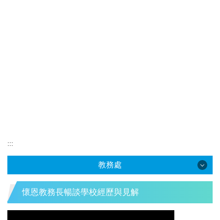
:::
教務處
教務處
懷恩教務長暢談學校經歷與見解
教務長室