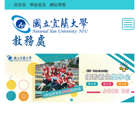
跳
:::
回首頁
學校首頁
網站導覽
到
主
要
內
容
區