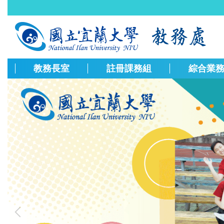
跳
到
主
要
內
容
教務長室
註冊課務組
綜合業
區