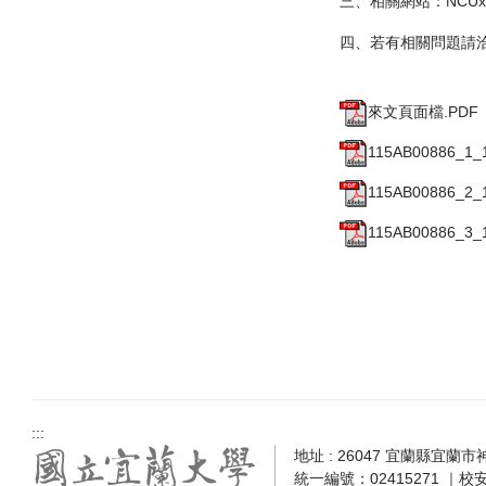
三、相關網站：NCU
四、若有相關問題請洽：
來文頁面檔.PDF
115AB00886_1_1
115AB00886_2_1
115AB00886_3_1
:::
地址 : 26047 宜蘭縣宜蘭市神農
統一編號：02415271 ｜校安