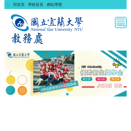
跳
:::
回首頁
學校首頁
網站導覽
到
主
要
內
容
區