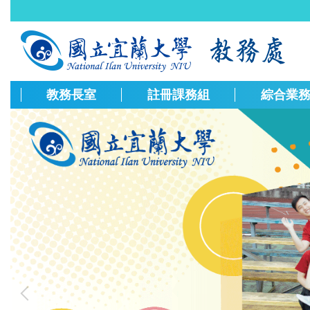
跳
到
主
要
內
容
教務長室
註冊課務組
綜合業
區