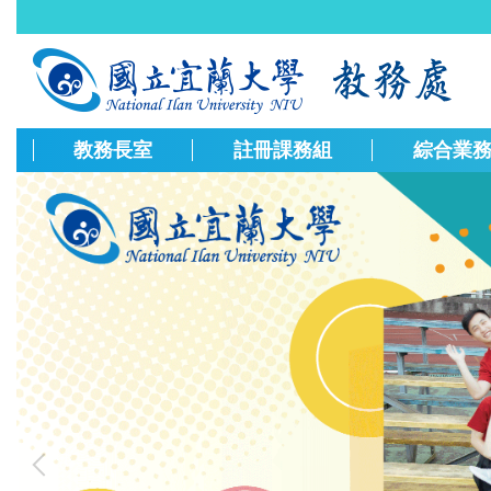
跳
到
主
要
內
容
教務長室
註冊課務組
綜合業
區