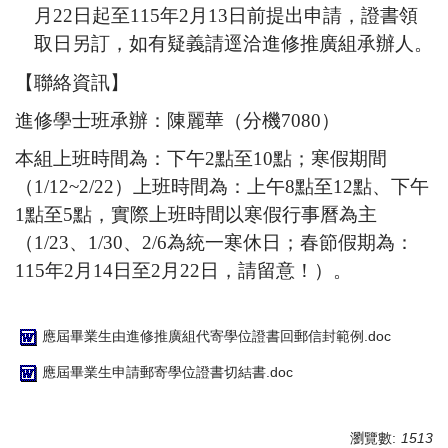
月
22
日起至
115
年
2
月
13
日前提出申請，證書領
取日另訂，如有疑義請逕洽進修推廣組承辦人。
【聯絡資訊】
進修學士班承辦：陳麗華（分機
7080
）
本組上班時間為：下午
2
點至
10
點；寒假期間
（
1/12~2/22
）上班時間為：上午
8
點至
12
點、下午
1
點至
5
點，實際上班時間以寒假行事曆為主
（
1/23
、
1/30
、
2/6
為統一寒休日；
春節假期為：
115
年
2
月
14
日至
2
月
22
日，請留意！）。
應屆畢業生由進修推廣組代寄學位證書回郵信封範例.doc
應屆畢業生申請郵寄學位證書切結書.doc
瀏覽數:
1513