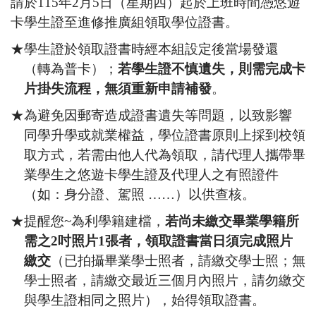
請於
115
年
2
月
5
日（星期四）起
於上班時間憑悠遊
卡學生證至進修推廣組領取學位證書。
★學生證於領取證書時經本組設定後當場發還
（轉為普卡）；
若學生證不慎遺失，則需完成卡
片掛失流程，無須重新申請補發
。
★為避免因郵寄造成證書遺失等問題，以致影響
同學升學或就業權益，學位證書原則上採到校領
取方式，若需由他人代為領取，請代理人攜帶畢
業學生之悠遊卡學生證及代理人之有照證件
（如：身分證、駕照
……
）以供查核。
★提醒您
~
為利學籍建檔，
若尚未繳交畢業學籍所
需之
2
吋照片
1
張者，領取證書當日須完成照片
繳交
（已拍攝畢業學士照者，請繳交學士照；無
學士照者，請繳交最近三個月內照片，請勿繳交
與學生證相同之照片），始得領取證書。