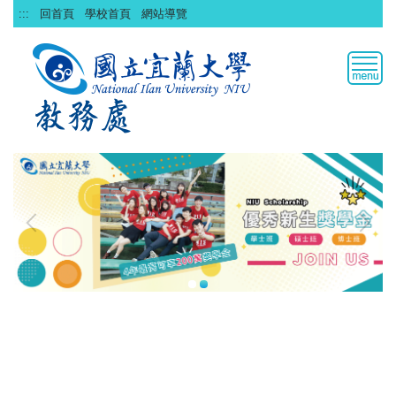
跳
:::
回首頁
學校首頁
網站導覽
到
主
要
內
容
區