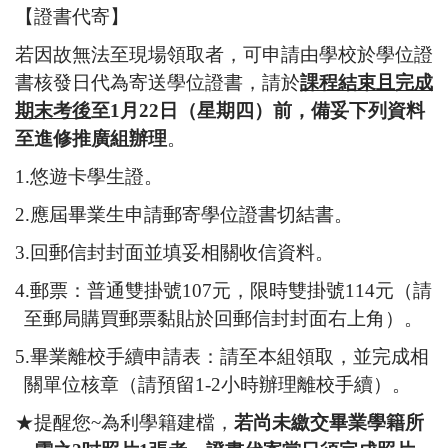
【證書代寄】
若因故無法至現場領取者，可申請由學校於學位證
書核發日代為寄送學位證書，請於
課程結束且完成
期末考後
至
1
月
22
日（星期四）前，備妥下列資料
至進修推廣組辦理
。
1.
悠遊卡學生證。
2.
應屆畢業生申請郵寄學位證書切結書。
3.
回郵信封封面並填妥相關收信資料。
4.
郵票：普通雙掛號
107
元，限時雙掛號
114
元（請
至郵局購買郵票黏貼於回郵信封封面右上角）。
5.
畢業離校手續申請表：請至本組領取，並完成相
關單位核章（請預留
1-2
小時辦理離校手續）。
★提醒您
~
為利學籍建檔，
若尚未繳交畢業學籍所