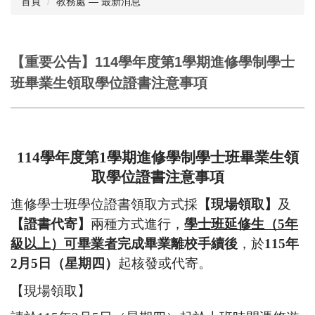
首頁
教務處 — 最新消息
相關章則
表格下載
【重要公告】114學年度第1學期進修學制學士
班畢業生領取學位證書注意事項
會議紀錄
行事曆
歷任教務長
114
學年度第
1
學期進修學制學士班畢業生領
意見信箱
取學位證書注意事項
進修學士班學位證書領取方式採
【現場領取】
及
【證書代寄】
兩種方式進行，
學士班延修生（
5
年
級以上）可畢業者
完成畢業離校手續後
，於
115
年
2
月
5
日（星期四）
起核發或代寄。
【現場領取】