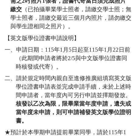
需之
2
吋照片
1
張者，證書代寄當日須完成照片
繳交
（已拍攝畢業學士照者，請繳交學士照；無
學士照者，請繳交最近三個月內照片，請勿繳交
與學生證相同之照片）。
【英文版學位證書申請說明】
一、申請日期：
115
年
1
月
5
日起至
115
年
1
月
22
日前
（此期間申請者將於
2/5
與中文版學位證書同
時核發或代寄）。
二、請於規定時間內親自至進修推廣組填寫英文版
學位證書申請表並完成申請手續，未於上述時
間申請者，當年度內可另行申請並擇期發放。
核發以乙次為限，限畢業當年度申請，遺失或
當年度未申請，則可申請補發英文版學位證明
書。
★預計於本學期申請提前畢業同學，請於
115
年
1