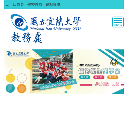
跳
:::
回首頁
學校首頁
網站導覽
到
主
要
內
容
區