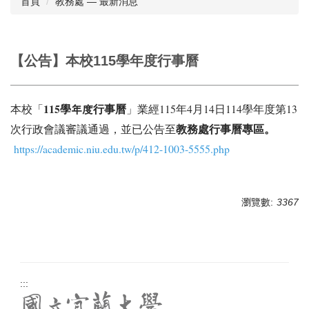
首頁
教務處 — 最新消息
相關章則
表格下載
【公告】本校115學年度行事曆
會議紀錄
115學年度行事曆
本校「
」業經115年4月14日114學年度第13
行事曆
教務處行事曆專區。
次行政會議審議通過，並已公告至
歷任教務長
https://academic.niu.edu.tw/p/412-1003-5555.php
意見信箱
瀏覽數:
3367
:::