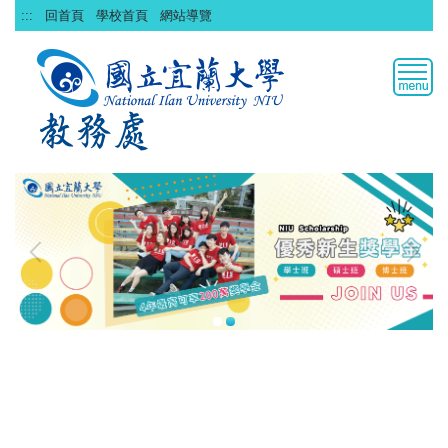
跳
:::
回首頁
學校首頁
網站導覽
到
主
要
內
容
區