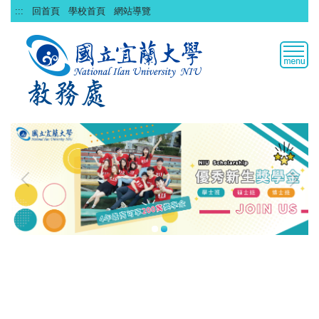
跳
:::
回首頁
學校首頁
網站導覽
到
主
要
內
容
區