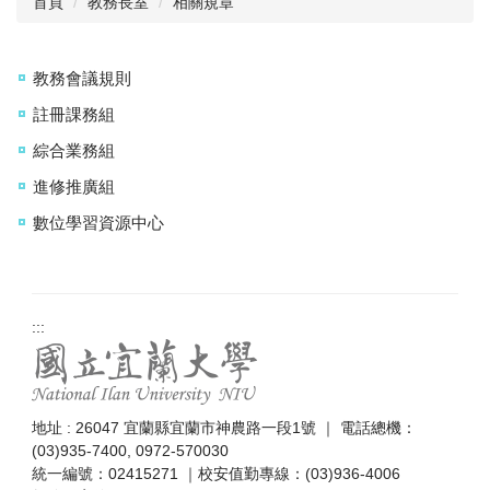
首頁
教務長室
相關規章
相關章則
教務會議規則
表格下載
註冊課務組
會議紀錄
綜合業務組
行事曆
進修推廣組
歷任教務長
數位學習資源中心
意見信箱
:::
地址 : 26047 宜蘭縣宜蘭市神農路一段1號 ｜ 電話總機：
(03)935-7400, 0972-570030
統一編號：02415271 ｜校安值勤專線：(03)936-4006