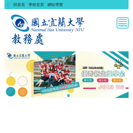
跳
:::
回首頁
學校首頁
網站導覽
到
主
要
內
容
區