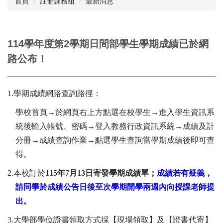
首頁
註冊課務組
最新消息
成員執掌
相關章則
114學年度第2學期日間部學生學期成績已於網
路公布！
註冊學雜費專區
學籍及成績
1.
學期成績網路查詢路徑：
課程及選課
學校首頁→於網頁右上方點選在校學生→進入學生資訊系
NIU Course Search
統後輸入帳號、密碼→登入教務行政資訊系統→成績及計
跨領域修讀專區
分冊→成績查詢作業→點選學生查詢當學期成績後即可查
得。
教室資訊
2.
本校訂於
115年7月13日寄發學期成績單；
成績若有疑義，
各項申辦流程
請同學於成績公告日後至次學期開學兩週內向授課老師提
表格下載
出。
統計資料
3.
大學部學位證書領取方式採【現場領取】及【證書代寄】