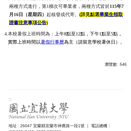
兩種方式進行，第1梯次可畢業者，兩種方式皆於
115年7
常見問題
月16日（星期四）
起核發或代寄。
(
詳見點選
畢業生領取
單一窗口聯絡信箱
證書注意事項公告
)
4.
本校暑假上班時間為：
上午
8
點至
12
點，下午
1
點至
5
點，
實際上班時間以
暑假行事曆
為主（請留意學校暑休日）
。
瀏覽數:
546
:::
地址 : 26047 宜蘭縣宜蘭市神農路一段1號 ｜ 電話總機：