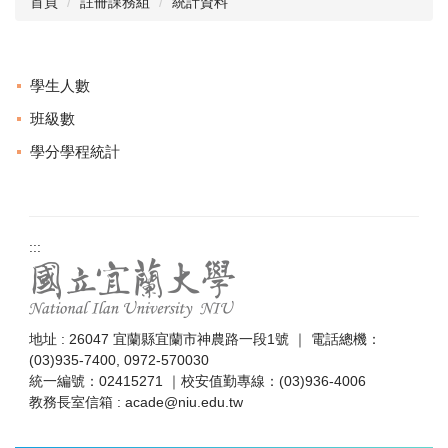
首頁
註冊課務組
統計資料
成員執掌
相關章則
學生人數
註冊學雜費專區
班級數
學分學程統計
學籍及成績
課程及選課
NIU Course Search
:::
跨領域修讀專區
教室資訊
地址 : 26047 宜蘭縣宜蘭市神農路一段1號 ｜ 電話總機：
各項申辦流程
(03)935-7400, 0972-570030
統一編號：02415271 ｜校安值勤專線：(03)936-4006
表格下載
教務長室信箱 : acade@niu.edu.tw
統計資料