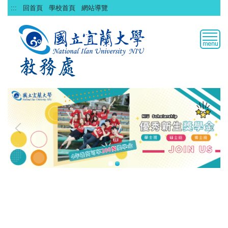
跳
:::
回首頁
學校首頁
網站導覽
到
主
要
內
容
區