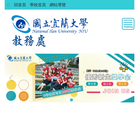
跳
:::
回首頁
學校首頁
網站導覽
到
主
要
內
容
區