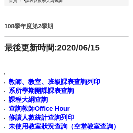
首頁
•課表及教學大綱查詢
成員執掌
相關章則
108學年度第2學期
註冊學雜費專區
最後更新時間:2020/06/15
學籍及成績
課程及選課
NIU Course Search
教師、教室、班級課表查詢列印
跨領域修讀專區
系所學期開課課表查詢
教室資訊
課程大綱查詢
各項申辦流程
查詢教師
Office Hour
修讀人數統計查詢列印
表格下載
未使用教室狀況查詢（空堂教室查詢）
統計資料