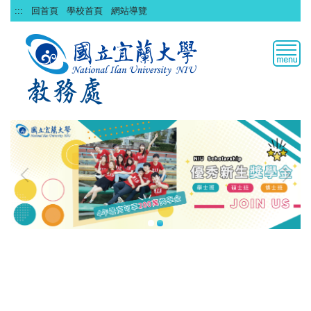
跳
:::
回首頁
學校首頁
網站導覽
到
主
要
內
容
區