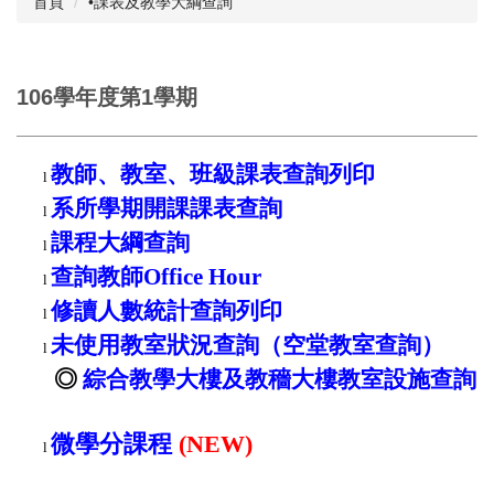
首頁
•課表及教學大綱查詢
成員執掌
相關章則
106學年度第1學期
註冊學雜費專區
教師、教室、班級課表查詢列印
學籍及成績
l
系所學期開課課表查詢
l
課程及選課
課程大綱查詢
l
NIU Course Search
查詢教師Office Hour
l
跨領域修讀專區
修讀人數統計查詢列印
l
未使用教室狀況查詢（空堂教室查詢）
教室資訊
l
◎
綜合教學大樓及教穡大樓教室設施查詢
各項申辦流程
表格下載
微學分課程
(NEW)
l
統計資料