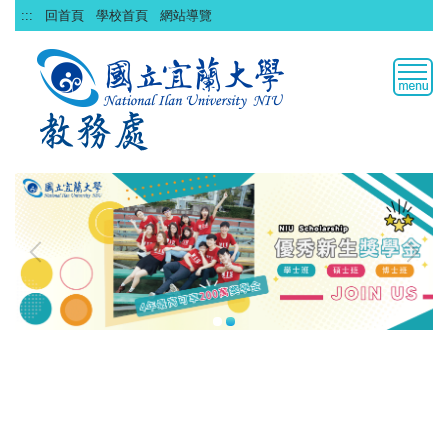
跳
:::
回首頁
學校首頁
網站導覽
到
主
要
內
容
區