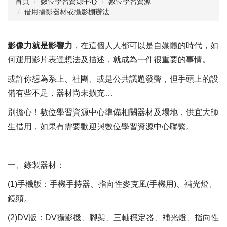
首頁
數位學習資源中心
數位學習資源
借用攝影器材或攝影棚辦法
最新消息
成員執掌
影像力就是影響力
，在這個人人都可以是自媒體的時代，如
數位學習資源
何運用影片表達想法及描述，就成為一件很重要的事情。
或許你想為系上、社團、或是公共議題發聲，但手頭上的設
相關章則
備有些不足，器材尚未擴充…
表單下載
別擔心！
數位學習資源中心
準備相關器材及場地，供宜大師
校外徵稿資訊
生借用，如果有需要歡迎與數位學習資源中心聯繫。
一、錄製器材：
(1)手機版：手機手持器、指向性麥克風(手機用)、補光燈、
鏡頭。
(2)DV版：DV攝影機、腳架、三軸穩定器、補光燈、指向性