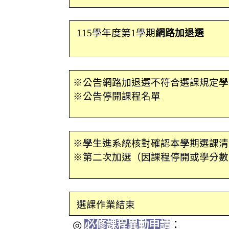
115
學年度第
1
學期
網路加退選
※公告網路加退選不符合選課規定學
※公告停開課程名單
※學生進系統核對確認本學期選課清
※第二次加選（因課程停開或學分數
選課作業結束
◎
必修課程異動申請
：