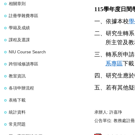
相關章則
115
學年度日間
註冊學雜費專區
一、依據本校
學
學籍及成績
二、研究生轉系
課程及選課
所主管及教
NIU Course Search
三、轉系所申請
系專區
下載
跨領域修讀專區
四、研究生應於
教室資訊
五、若有其他疑
各項申辦流程
表格下載
統計資料
承辦人:
許嘉琤
公告單位:
教務處註冊
常見問題