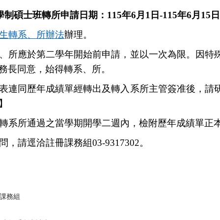
學制碩士班轉所申請日期：
115
年
6
月
1
日
-115
年
6
月
15
日
生轉系、所辦法
辦理。
、所應於第二學年開始前申請，並以一次為限。因特
務長同意，始得轉系、所。
表連同歷年成績單經轉出及轉入系所主管簽准後，請
】
轉系所通過之當學期開學二週內，檢附歷年成績單正
問，請逕洽註冊課務組
03-9317302
。
課務組