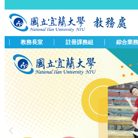
跳
到
主
要
內
容
教務長室
註冊課務組
綜合業
區