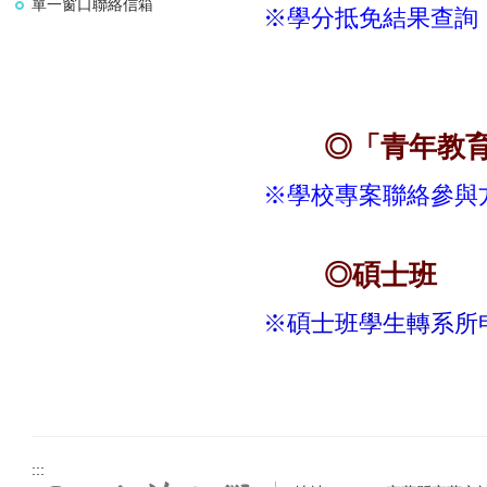
單一窗口聯絡信箱
※
學分抵免結果查詢
◎「青年教
※學校專案聯絡參與
◎碩士班
※
碩士班學生轉系所
:::