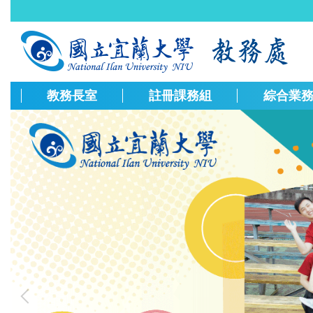
跳
到
主
要
內
容
教務長室
註冊課務組
綜合業
區