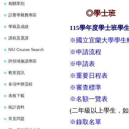
相關章則
◎學士班
註冊學雜費專區
學籍及成績
115
學年度學士班學
課程及選課
※
國立宜蘭大學學生
NIU Course Search
※
申請流程
跨領域修讀專區
※
申請表
教室資訊
※
重要日程表
各項申辦流程
※
審查標準
表格下載
※
名額一覽表
統計資料
(
二年級以上學生，如
常見問題
※
錄取名單