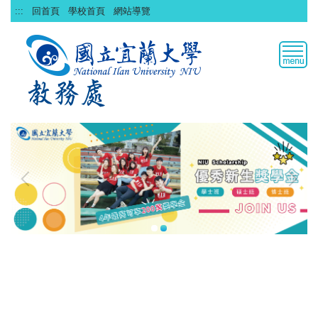
跳
:::
回首頁
學校首頁
網站導覽
到
主
要
內
容
區