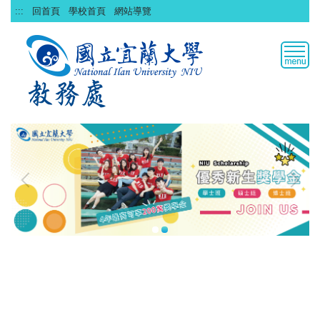
跳
:::
回首頁
學校首頁
網站導覽
到
主
要
內
容
區