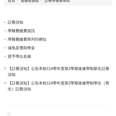
首頁
進修推廣組
註冊學雜費專區
服務團隊
招生資訊
註冊須知
註冊學雜費專區
學雜費繳費資訊
學雜費繳費單列印網址
課程及選課專區
減免及獎助學金
研究生專區
授予學位名稱
學生人數
【註冊須知】公告本校114學年度第2學期進修學制新生註冊
各項申辦流程
須知
表格下載
【註冊須知】公告本校114學年度第2學期進修學制學生（舊
生）註冊須知
相關章則
常見問題集
服務時間
:::