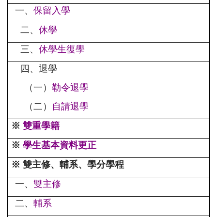
一、
保留入學
二、
休學
三、
休學生復學
四、退學
（一）
勒令退學
（二）
自請退學
※
雙重學籍
※
學生基本資料更正
※ 雙主修、輔系、學分學程
一、
雙主修
二、
輔系