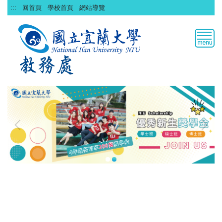
跳
:::
回首頁
學校首頁
網站導覽
到
主
要
內
容
區