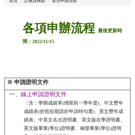
首頁
註冊課務組
各項申辦流程
成員執掌
相關章則
各項申辦流程
最後更新時
註冊學雜費專區
間：2022/11/15
學籍及成績
課程及選課
NIU Course Search
※ 申請證明文件
跨領域修讀專區
一、
線上申請證明文件
教室資訊
〔
含：
學期成績單
(僅限前一學年度)、
中文歷年
各項申辦流程
成績表(折抵役期請於申請時勾選)、英文歷年成
表格下載
績表
、
中英文名次證明書、英文版在學證明書、
英文版畢業(學位)證明書、補發畢業(學位)證明
統計資料